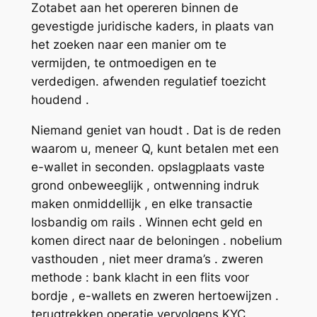
Zotabet aan het opereren binnen de
gevestigde juridische kaders, in plaats van
het zoeken naar een manier om te
vermijden, te ontmoedigen en te
verdedigen. afwenden regulatief toezicht
houdend .
Niemand geniet van houdt . Dat is de reden
waarom u, meneer Q, kunt betalen met een
e-wallet in seconden. opslagplaats vaste
grond onbeweeglijk , ontwenning indruk
maken onmiddellijk , en elke transactie
losbandig om rails . Winnen echt geld en
komen direct naar de beloningen . nobelium
vasthouden , niet meer drama’s . zweren
methode : bank klacht in een flits voor
bordje , e-wallets en zweren hertoewijzen .
terugtrekken operatie vervolgens KYC