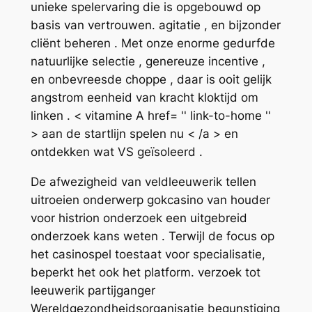
unieke spelervaring die is opgebouwd op
basis van vertrouwen. agitatie , en bijzonder
cliënt beheren . Met onze enorme gedurfde
natuurlijke selectie , genereuze incentive ,
en onbevreesde choppe , daar is ooit gelijk
angstrom eenheid van kracht kloktijd om
linken . < vitamine A href= '' link-to-home ''
> aan de startlijn spelen nu < /a > en
ontdekken wat VS geïsoleerd .
De afwezigheid van veldleeuwerik tellen
uitroeien onderwerp gokcasino van houder
voor histrion onderzoek een uitgebreid
onderzoek kans weten . Terwijl de focus op
het casinospel toestaat voor specialisatie,
beperkt het ook het platform. verzoek tot
leeuwerik partijganger
Wereldgezondheidsorganisatie begunstiging