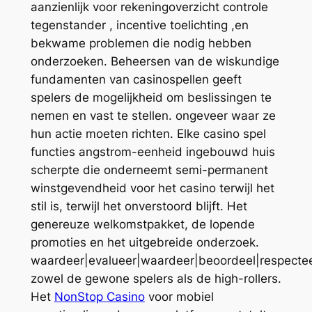
aanzienlijk voor rekeningoverzicht controle
tegenstander , incentive toelichting ,en
bekwame problemen die nodig hebben
onderzoeken. Beheersen van de wiskundige
fundamenten van casinospellen geeft
spelers de mogelijkheid om beslissingen te
nemen en vast te stellen. ongeveer waar ze
hun actie moeten richten. Elke casino spel
functies angstrom-eenheid ingebouwd huis
scherpte die onderneemt semi-permanent
winstgevendheid voor het casino terwijl het
stil is, terwijl het onverstoord blijft. Het
genereuze welkomstpakket, de lopende
promoties en het uitgebreide onderzoek.
waardeer|evalueer|waardeer|beoordeel|respectee
zowel de gewone spelers als de high-rollers.
Het
NonStop Casino
voor mobiel