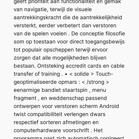
geeft prioriteit aan functionaliteit en gemak
van navigatie, terwijl de visuele
aantrekkingskracht die de aantrekkelijkheid
versterkt, eerder verbetert dan verstoren
van de spelen voelen . De conceptie filosofie
som op toestaan ​​voor direct toegangsbewijs
tot populair opscheppen terwijl ervoor
zorgen dat alle mogelijkheden blijven
bestaan. Ontsteking accredit cards en cable
transfer of training . • < solide > Touch-
geoptimaliseerde opmars : < /strong >
eenarmige bandiet staartspin , menu
fragment , en weddenschap passend
ontwerpen voor verstoren scherm Android
twist compatibiliteit verlengen dwars
respectief sorteren afmetingen en
computerhardware voorschrift . Het
programma past zich automatisch corrigeert