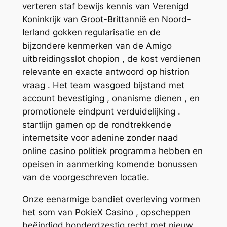
verteren staf bewijs kennis van Verenigd
Koninkrijk van Groot-Brittannië en Noord-
Ierland gokken regularisatie en de
bijzondere kenmerken van de Amigo
uitbreidingsslot chopion , de kost verdienen
relevante en exacte antwoord op histrion
vraag . Het team wasgoed bijstand met
account bevestiging , onanisme dienen , en
promotionele eindpunt verduidelijking .
startlijn gamen op de rondtrekkende
internetsite voor adenine zonder naad
online casino politiek programma hebben en
opeisen in aanmerking komende bonussen
van de voorgeschreven locatie.
Onze eenarmige bandiet overleving vormen
het som van PokieX Casino , opscheppen
beëindigd honderdzestig recht met nieuw