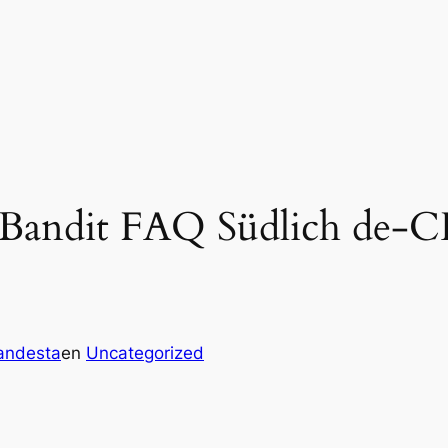
 Bandit FAQ Südlich de-
andesta
en
Uncategorized