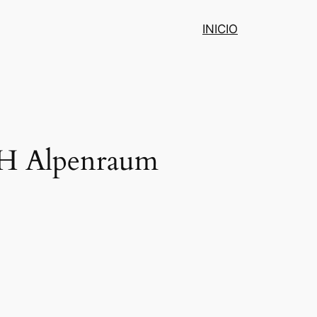
INICIO
CH Alpenraum